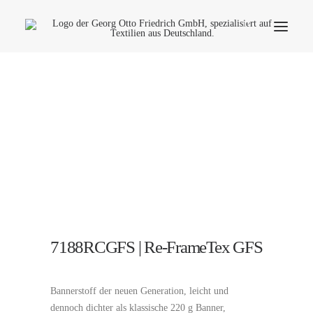
Unternehmen
Ökologie
Kontakt
Anwendungsbereiche
Produktfinder
Häufige Fragen
Deutsch
7188RCGFS | Re-FrameTex GFS
Bannerstoff der neuen Generation, leicht und
dennoch dichter als klassische 220 g Banner,