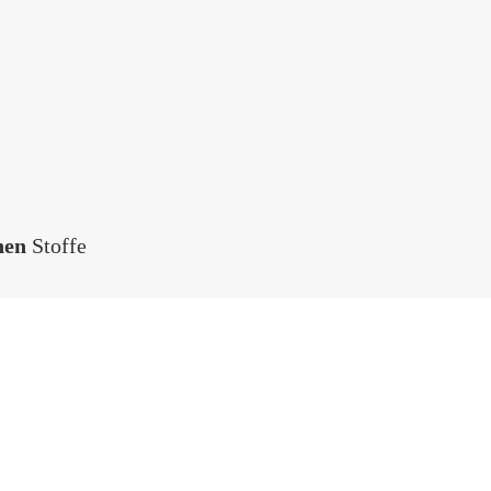
Lightbox
Stoffe
nen
Stoffe