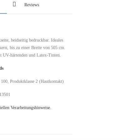
Reviews
eite, beidseitig bedruckbar. Ideales
ern, bis zu einer Breite von 505 cm.
it UV-härtenden und Latex-Tinten.
ds
 Produktklasse 2 (Hautkontakt)
-13501
ziellen Verarbeitungshinweise.