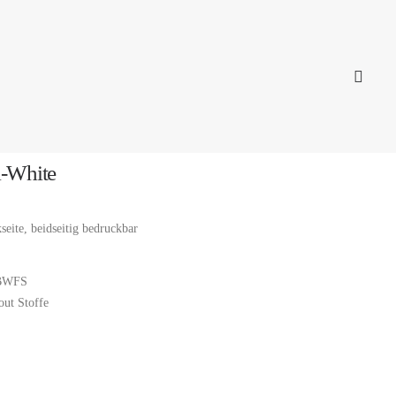
-White
eite, beidseitig bedruckbar
BWFS
out Stoffe