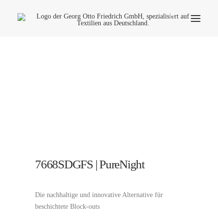
Unternehmen
Ökologie
Kontakt
Anwendungsbereiche
Produktfinder
Häufige Fragen
Deutsch
7668SDGFS | PureNight
Die nachhaltige und innovative Alternative für
beschichtete Block-outs