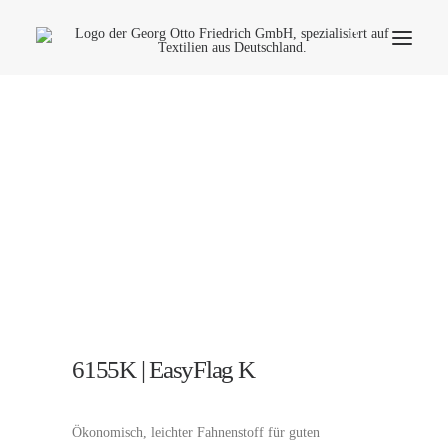
Unternehmen
Ökologie
Kontakt
Anwendungsbereiche
Produktfinder
Häufige Fragen
Deutsch
6155K | EasyFlag K
Ökonomisch, leichter Fahnenstoff für guten