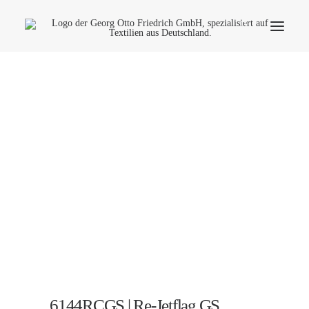
Unternehmen
Ökologie
Kontakt
Anwendungsbereiche
Produktfinder
Häufige Fragen
Deutsch
6144RCGS | Re-Jetflag GS