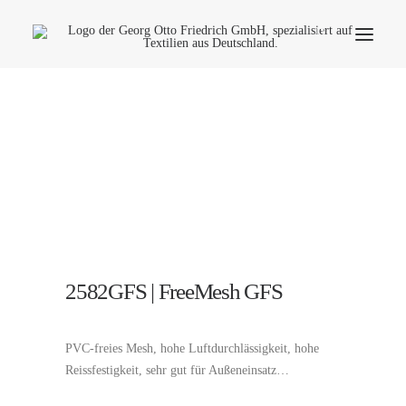
Unternehmen
Ökologie
Kontakt
Anwendungsbereiche
Produktfinder
Häufige Fragen
2582GFS | FreeMesh GFS
Deutsch
PVC-freies Mesh, hohe Luftdurchlässigkeit, hohe
Reissfestigkeit, sehr gut für Außeneinsatz…