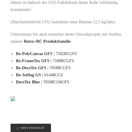
Jahren ist dadurch der CO2-Fußabdruck dieser Rolle vollständig
kompensiert.
(Durchschnittliche CO2 Aufnahme eines Baumes 12,5 kg/Jahr).
Unterstützen Sie auch weiterhin dieses Umweltprojekt mit Stoffen
unserer
Retex+RC Produktfamilie
:
Re-PolyCanvas GFS
| 7582RCGFS
Re-FrameTex GFS
| 7188RCGFS
Re-DecoTex GFS
| 7058RCGFS
Re-Jetflag GS
| 6144RCGS
DecoTex Blue
| 7058RCO6GFS
NEWS-ÜBERSICHT