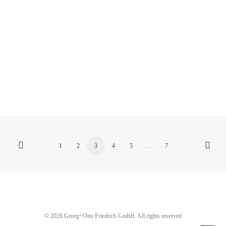
Die Welt der Wirkerei - Vernetzen Sie sich mit
unsSehen, was in einer Wirkerei…
by Susanne Schiller
1
2
3
4
5
…
7
© 2026 Georg+Otto Friedrich GmbH. All rights reserved