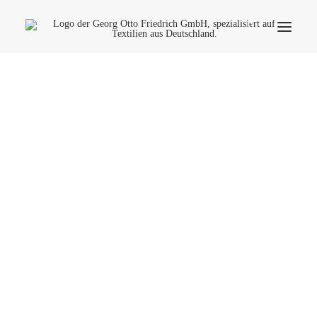
Unternehmen
Ökologie
Kontakt
Anwendungsbereiche
Produktfinder
Häufige Fragen
Deutsch
Dekostoff oder Fahnenstoff -
egal: Hauptsache
flammhemmend zertifiziert