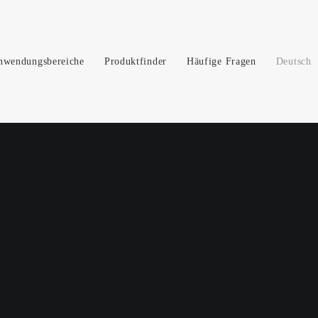
nwendungsbereiche
Produktfinder
Häufige Fragen
Deutsch
er aus Deutschland
ermany